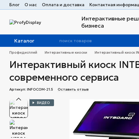
Перейти к основному контенту
Блог
О нас
Оплата и доставка
Контактная информа
Интерактивные реше
бизнеса
Каталог
Профидисплей
Интерактивные киоски
Интерактивный киоск I
Интерактивный киоск INT
современного сервиса
Артикул: INFOCOM-21.5
Оставить отзыв
ВИДЕО