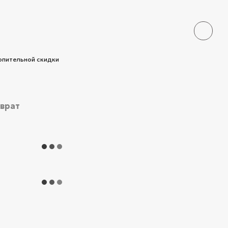
опительной скидки
зврат